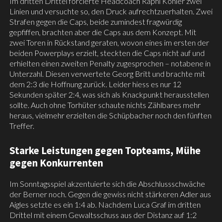
Im dritten Drittel forcierte Headcoach Raphi Kohler zwei
Linien und versuchte so, den Druck aufrechtzuerhalten. Zwei
Strafen gegen die Caps, beide zumindest fragwürdig
gepfiffen, brachten aber die Caps aus dem Konzept. Mit
zwei Toren in Rückstand geraten, wovon eines im ersten der
beiden Powerplays erzielt, steckten die Caps nicht auf und
erhielten einen zweiten Penalty zugesprochen – notabene in
Unterzahl. Diesen verwertete Georg Britt und brachte mit
dem 2:3 die Hoffnung zurück. Leider hiess es nur 12
Sekunden später 2:4, was sich als Knackpunkt herausstellen
sollte. Auch ohne Torhüter schaute nichts Zählbares mehr
heraus, vielmehr erzielten die Schüpbacher noch den fünften
Treffer.
Starke Leistungen gegen Topteams, Mühe
gegen Konkurrenten
Im Sonntagsspiel akzentuierte sich die Abschlussschwäche
der Berner noch. Gegen die gewiss nicht stärkeren Adler aus
Aigles setzte es ein 1:4 ab. Nachdem Luca Graf im dritten
Drittel mit einem Gewaltsschuss aus der Distanz auf 1:2