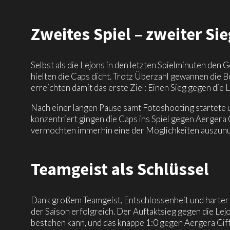
Zweites Spiel – zweiter Sie
Selbst als die Lejons in den letzten Spielminuten den G
hielten die Caps dicht. Trotz Überzahl gewannen die B
erreichten damit das erste Ziel: Einen Sieg gegen die L
Nach einer langen Pause samt Fotoshooting startete 
konzentriert gingen die Caps ins Spiel gegen Aergera 
vermochten immerhin eine der Möglichkeiten auszunu
Teamgeist als Schlüssel
Dank großem Teamgeist, Entschlossenheit und harter A
der Saison erfolgreich. Der Auftaktsieg gegen die Lej
bestehen kann, und das knappe 1:0 gegen Aergera Giff