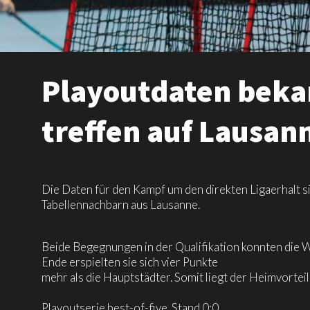
Playoutdaten bekan
treffen auf Lausan
Die Daten für den Kampf um den direkten Ligaerhalt si
Tabellennachbarn aus Lausanne.
Beide Begegnungen in der Qualifikation konnten die W
Ende erspielten sie sich vier Punkte
mehr als die Hauptstädter. Somit liegt der Heimvortei
Playoutserie best-of-five, Stand 0:0