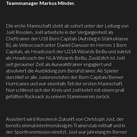
Teammanager Markus Minder.
Die erste Mannschaft steht ab sofort unter der Leitung von
Joël Rosolen. Joël arbeitete in der Vergangenheit als
Cheftrainer der U18 Bern Capitals (Aufstieg in Stärkeklasse
B), als Videocoach unter Daniel Danuser im Herren 1 Bern
Capitals, als Headcoach der U21A Wizards BeBu und zuletzt
als Headcoach der NLA Wizards BeBu. Zusätzlich ist Joël
seit geraumer Zeit als Auswahltrainer engagiert und
absolviert die Ausbildung zum Berufstrainer. Als Spieler
durchlief er alle Juniorenstufen der Bern Capitals/Berner
Hurricanes und war ebenfalls Teil der ersten Mannschaft.
Nun schliesst sich der Kreis und Joël kehrt mit einem prall
gefüllten Rucksack zu seinem Stammverein zurück.
Assistiert wird Rosolen in Zukunft von Christoph Jost, der
bereits einmal interimsmässig im Trainerstab mithalf und in
der Sportkommission einsitzt. Jost war jahrelang im Berner