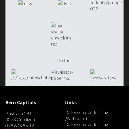
Partner
Bern Capitals
Links
Datenschutzerklärung
Postfach 291
(Webseite)
3073 Gümligen
Datenschutzerklärung
078 605 95 19