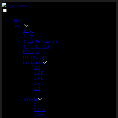
News
Teams
1. Liga
2. Liga
4. Liga Bern Capitals
4. Liga Bern Ost
KF 3. Liga
Frauen 2. Liga
Nachwuchs
U21
U18 B
U16 B
U16 C
U14
U12
Junioren
C
D Gelb
D Rot