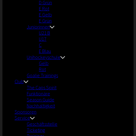
D Grün
E Rot
E Gelb
E Grün
Juniorinnen
U21 B
U17
C
E Blau
Unihockeyschule
Gelb
Rot
Goalie Trainings
Club
The Caps Spirit
Funktionäre
Season Guide
Nachhaltigkeit
Sponsoren
Service
Geschäftsstelle
Ticketing