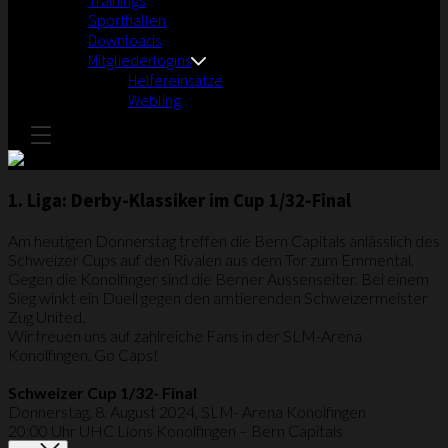
Trainings
Sporthallen
Downloads
Mitgliederlogins
Helfereinsätze
Webling
1. Liga: Derby-Klassiker im Cup 1/32-Final
Am heutigen Donnerstag treffen die Bern Capitals anlässlich des
Schweizer Cups auf den Rivalen aus dem Tor zum Emmental.
Gegen die Konolfinger sind die Berner Aussenseiter. Bei einem
Sieg winkt ein Duell gegen den amtierenden Schweizermeister
Zug United.
Wir freuen uns auf zahlreiche Fans in der SLM-Arena
Konolfingen. Go Caps!
Schweizer Cup 1/32- Final
Donnerstag, 8. August 2024, SLM- Arena Konolfingen
20:00 Uhr
UHC Lions Konolfingen – Bern Capitals